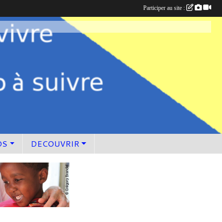
Participer au site :
OS
DECOUVRIR