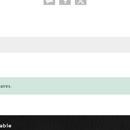
aires.
able