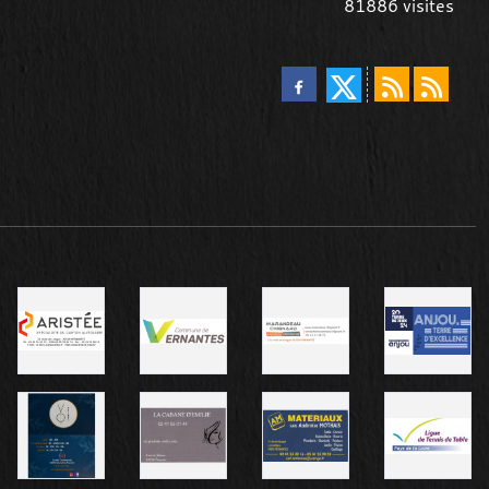
81886
visites