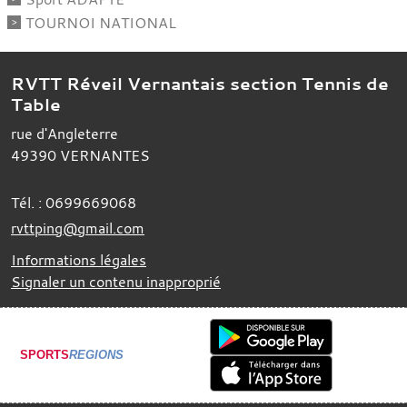
TOURNOI NATIONAL
RVTT Réveil Vernantais section Tennis de
Table
rue d'Angleterre
49390
VERNANTES
Tél. :
0699669068
rvttping@gmail.com
Informations légales
Signaler un contenu inapproprié
SPORTS
REGIONS