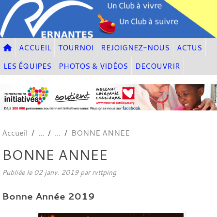
Panneau de gestion des cookies
ACCUEIL
TOURNOI
REJOIGNEZ-NOUS
ACTUS
LES ÉQUIPES
PHOTOS & VIDÉOS
DECOUVRIR
Accueil
BONNE ANNEE
BONNE ANNEE
Publiée le
02 janv. 2019
par
rvttping
Bonne Année 2019