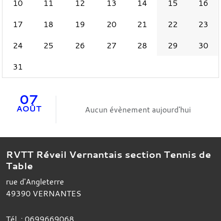
10
11
12
13
14
15
16
17
18
19
20
21
22
23
24
25
26
27
28
29
30
31
07
AOÛT
Aucun évènement aujourd'hui
RVTT Réveil Vernantais section Tennis de
Table
rue d'Angleterre
49390
VERNANTES
Tél. :
0699669068