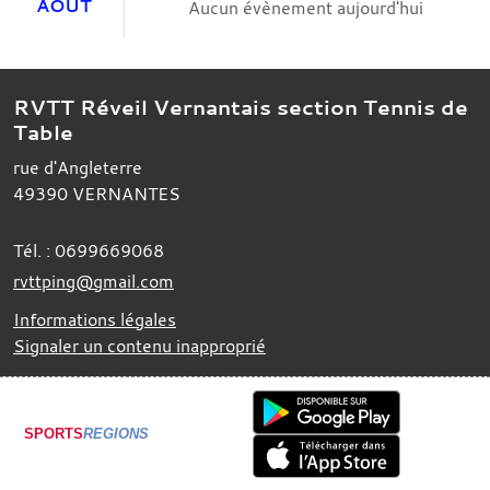
AOÛT
Aucun évènement aujourd'hui
RVTT Réveil Vernantais section Tennis de
Table
rue d'Angleterre
49390
VERNANTES
Tél. :
0699669068
rvttping@gmail.com
Informations légales
Signaler un contenu inapproprié
SPORTS
REGIONS