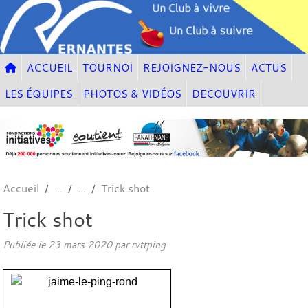
Panneau de gestion des cookies
ACCUEIL
TOURNOI
REJOIGNEZ-NOUS
ACTUS
LES ÉQUIPES
PHOTOS & VIDÉOS
DECOUVRIR
Accueil
Trick shot
Trick shot
Publiée le
23 mars 2020
par
rvttping